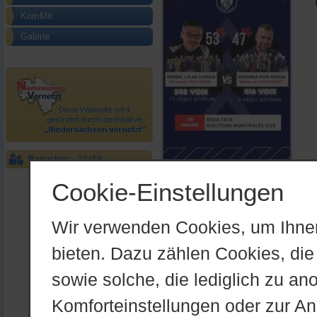
KomMit
Galerie
Besucher:
24458
Cookie-Einstellungen
Wir verwenden Cookies, um Ihnen
bieten. Dazu zählen Cookies, die 
Bild zur Meldung: Wahlergeb
sowie solche, die lediglich zu an
zurück
Komforteinstellungen oder zur Anz