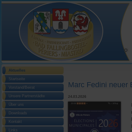
Aktuelles
Startseite
Marc Fedini neuer 
Vorstand/Beirat
Unsere Partnerstädte
24.03.2026
Über uns
Downloads
Kontakt
Links